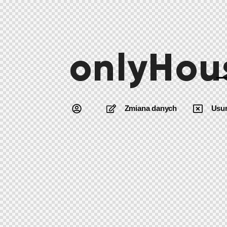
onlyHou
Zmiana danych
Usu