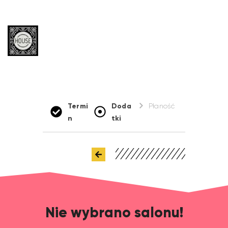
Termi
Doda
Płaność
n
tki
Nie wybrano salonu!