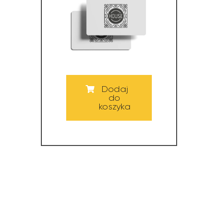
Dodaj
do
koszyka