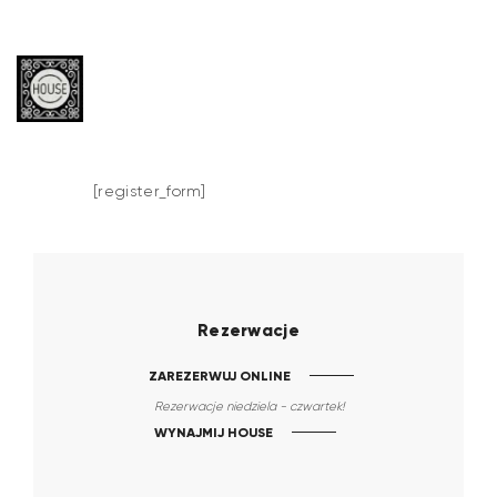
[register_form]
Rezerwacje
ZAREZERWUJ ONLINE
Rezerwacje niedziela - czwartek!
WYNAJMIJ HOUSE