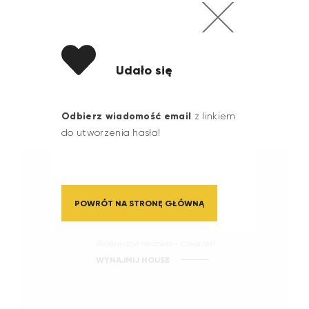
Udało się
Odbierz wiadomość email
z linkiem
do utworzenia hasła!
Rezerwacje
POWRÓT NA STRONĘ GŁÓWNĄ
ZAREZERWUJ ONLINE
Rezerwacje niedziela - czwartek!
WYNAJMIJ HOUSE