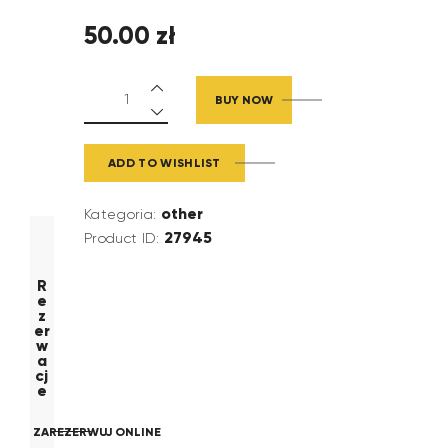
50
.
00
zł
BUY NOW
ADD TO WISHLIST
other
Kategoria:
27945
Product ID:
R
e
z
er
w
a
cj
e
ZAREZERWUJ ONLINE