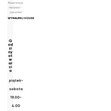
Rezerwacje
niedziela -
czwartek!
WYNAJMIJ HOUSE
G
od
zi
ny
ot
w
ar
ci
a
piątek-
sobota
19.00-
4.00