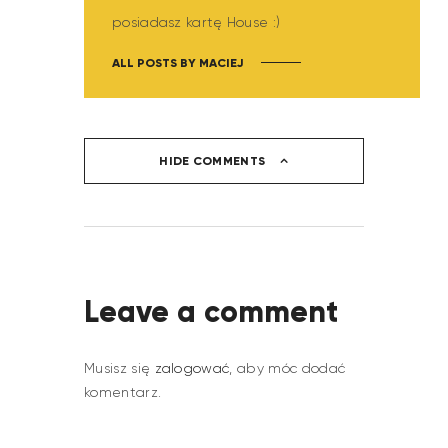
posiadasz kartę House :)
ALL POSTS BY
MACIEJ
HIDE COMMENTS
Leave a comment
Musisz się
zalogować
, aby móc dodać
komentarz.