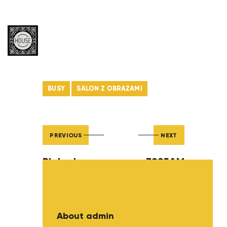
BUSY
SALON Z OBRAZAMI
PREVIOUS
NEXT
Blokada
3995AM
About admin