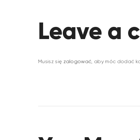
Leave a 
Musisz się
zalogować
, aby móc dodać k