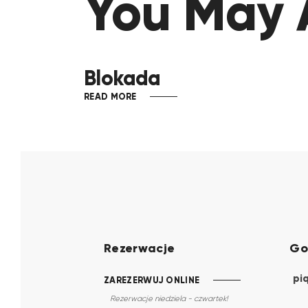
You May A
Blokada
READ MORE
Rezerwacje
Go
pi
ZAREZERWUJ ONLINE
Rezerwacje niedziela - czwartek!