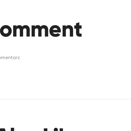
comment
omentarz.