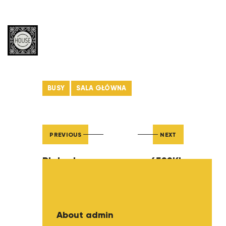
BUSY
SALA GŁÓWNA
PREVIOUS
NEXT
Blokada
6522KL
About admin