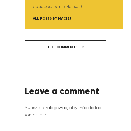
posiadasz kartę House :)
ALL POSTS BY
MACIEJ
HIDE COMMENTS
Leave a comment
Musisz się
zalogować
, aby móc dodać
komentarz.