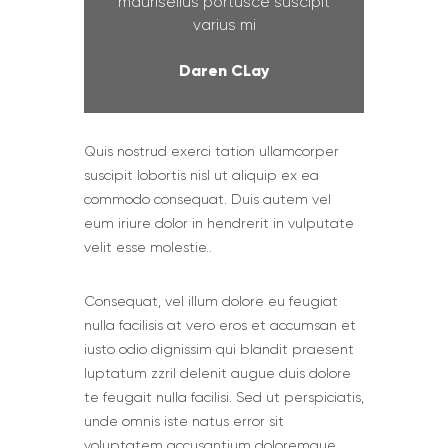
maurisellus portusce suscipit
varius mi
Daren CLay
Quis nostrud exerci tation ullamcorper
suscipit lobortis nisl ut aliquip ex ea
commodo consequat. Duis autem vel
eum iriure dolor in hendrerit in vulputate
velit esse molestie..
Сonsequat, vel illum dolore eu feugiat
nulla facilisis at vero eros et accumsan et
iusto odio dignissim qui blandit praesent
luptatum zzril delenit augue duis dolore
te feugait nulla facilisi. Sed ut perspiciatis,
unde omnis iste natus error sit
voluptatem accusantium doloremque