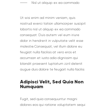
Nisl ut aliquip ex ea commodo
Ut wisi enim ad minim veniam, quis
nostrud exerci tation ullamcorper suscipit
lobortis nisl ut aliquip ex ea commodo
consequat. Duis autem vel eum iriure
dolor in hendrerit in vulputate velit esse
molestie.Сonsequat, vel illum dolore eu
feugiat nulla facilisis at vero eros et
accumsan et iusto odio dignissim qui
blandit praesent luptatum zzril delenit
augue duis dolore te feugait nulla facilisi.
Adipisci Velit, Sed Quia Non
Numquam
Fugit, sed quia consequuntur magni
dolores eos qui ratione voluptatem sequi