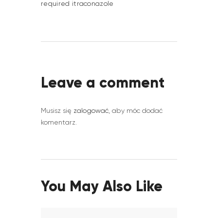
required itraconazole
Leave a comment
Musisz się
zalogować
, aby móc dodać
komentarz.
You May Also Like