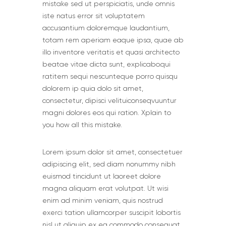
mistake sed ut perspiciatis, unde omnis
iste natus error sit voluptatem
accusantium doloremque laudantium,
totam rem aperiam eaque ipsa, quae ab
illo inventore veritatis et quasi architecto
beatae vitae dicta sunt, explicabo.qui
ratitem sequi nescunteque porro quisqu
dolorem ip quia dolo sit amet,
consectetur, dipisci velituiconseqvuuntur
magni dolores eos qui ration. Xplain to
you how all this mistake.
Lorem ipsum dolor sit amet, consectetuer
adipiscing elit, sed diam nonummy nibh
euismod tincidunt ut laoreet dolore
magna aliquam erat volutpat. Ut wisi
enim ad minim veniam, quis nostrud
exerci tation ullamcorper suscipit lobortis
nisl ut aliquip ex ea commodo consequat.