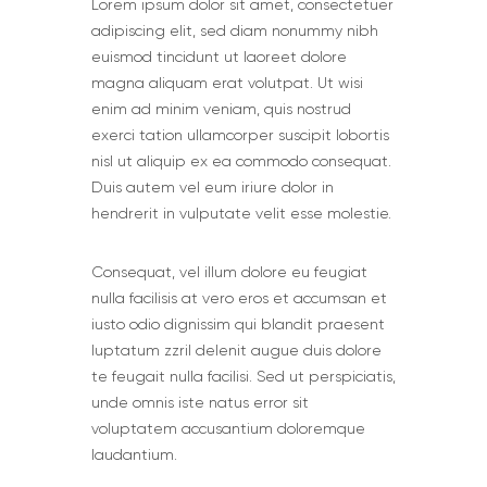
Lorem ipsum dolor sit amet, consectetuer
adipiscing elit, sed diam nonummy nibh
euismod tincidunt ut laoreet dolore
magna aliquam erat volutpat. Ut wisi
enim ad minim veniam, quis nostrud
exerci tation ullamcorper suscipit lobortis
nisl ut aliquip ex ea commodo consequat.
Duis autem vel eum iriure dolor in
hendrerit in vulputate velit esse molestie.
Сonsequat, vel illum dolore eu feugiat
nulla facilisis at vero eros et accumsan et
iusto odio dignissim qui blandit praesent
luptatum zzril delenit augue duis dolore
te feugait nulla facilisi. Sed ut perspiciatis,
unde omnis iste natus error sit
voluptatem accusantium doloremque
laudantium.