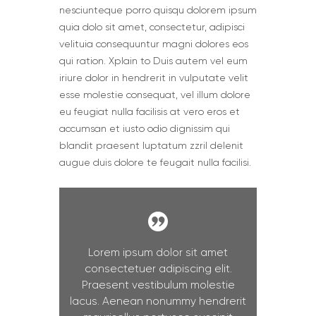
nesciunteque porro quisqu dolorem ipsum
quia dolo sit amet, consectetur, adipisci
velituia consequuntur magni dolores eos
qui ration. Xplain to Duis autem vel eum
iriure dolor in hendrerit in vulputate velit
esse molestie consequat, vel illum dolore
eu feugiat nulla facilisis at vero eros et
accumsan et iusto odio dignissim qui
blandit praesent luptatum zzril delenit
augue duis dolore te feugait nulla facilisi.
Lorem ipsum dolor sit amet
consectetuer adipiscing elit.
Praesent vestibulum molestie
lacus. Aenean nonummy hendrerit