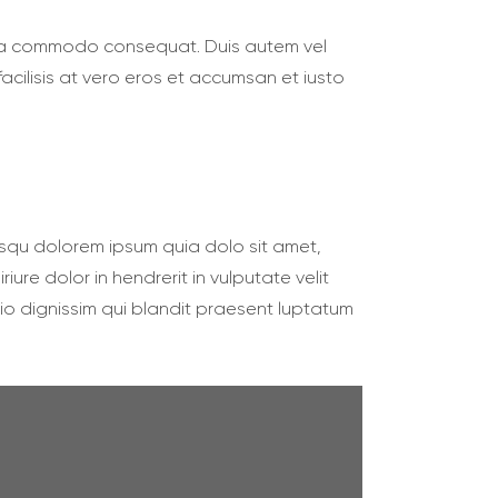
 ex ea commodo consequat. Duis autem vel
 facilisis at vero eros et accumsan et iusto
squ dolorem ipsum quia dolo sit amet,
ure dolor in hendrerit in vulputate velit
dio dignissim qui blandit praesent luptatum