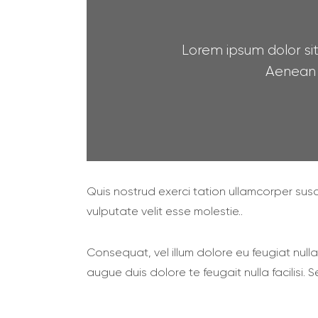
Lorem ipsum dolor sit
Aenean 
Quis nostrud exerci tation ullamcorper susci
vulputate velit esse molestie..
Сonsequat, vel illum dolore eu feugiat nulla
augue duis dolore te feugait nulla facilisi