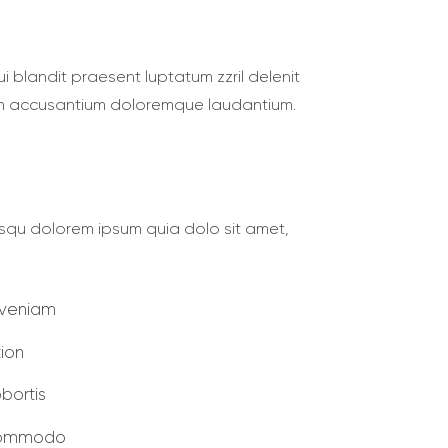
ui blandit praesent luptatum zzril delenit
tatem accusantium doloremque laudantium.
squ dolorem ipsum quia dolo sit amet,
 veniam
tion
obortis
 commodo