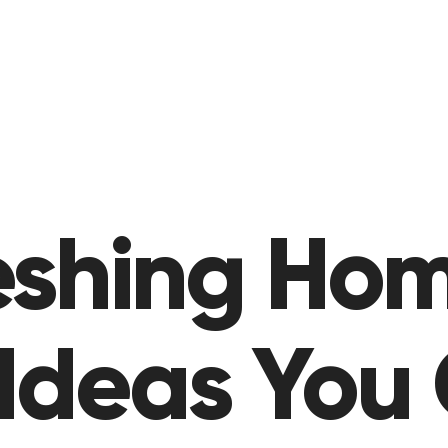
reshing Ho
Ideas You 