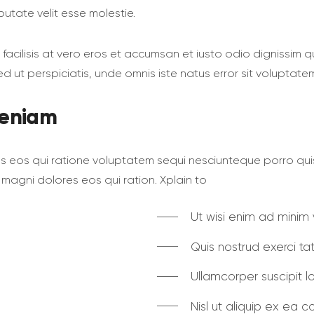
lputate velit esse molestie.
 facilisis at vero eros et accumsan et iusto odio dignissim q
. Sed ut perspiciatis, unde omnis iste natus error sit volup
Veniam
s eos qui ratione voluptatem sequi nesciunteque porro qui
 magni dolores eos qui ration. Xplain to
Ut wisi enim ad minim
Quis nostrud exerci ta
Ullamcorper suscipit l
Nisl ut aliquip ex ea