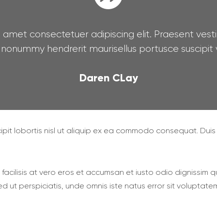
 amet consectetuer adipiscing elit. Praesent vest
nonummy hendrerit maurisellus portusce suscipit v
Daren CLay
pit lobortis nisl ut aliquip ex ea commodo consequat. Duis a
 facilisis at vero eros et accumsan et iusto odio dignissim q
. Sed ut perspiciatis, unde omnis iste natus error sit volup