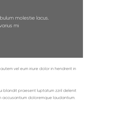
ibulum molestie lacus.
arius mi
utem vel eum iriure dolor in hendrerit in
ui blandit praesent luptatum zzril delenit
tatem accusantium doloremque laudantium.