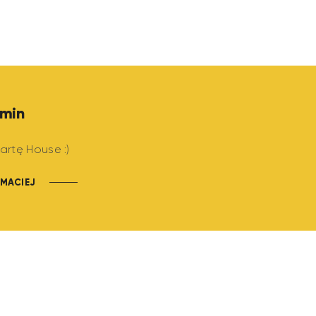
min
artę House :)
MACIEJ