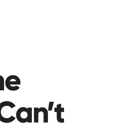
me
Can’t