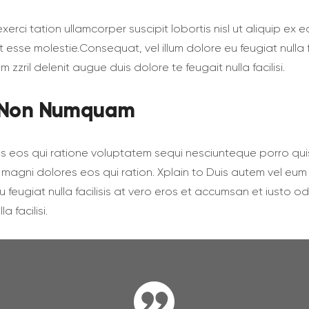
exerci tation ullamcorper suscipit lobortis nisl ut aliquip
lit esse molestie.Сonsequat, vel illum dolore eu feugiat nulla
zzril delenit augue duis dolore te feugait nulla facilisi.
ia Non Numquam
s eos qui ratione voluptatem sequi nesciunteque porro qui
magni dolores eos qui ration. Xplain to Duis autem vel eum iri
u feugiat nulla facilisis at vero eros et accumsan et iusto o
a facilisi.