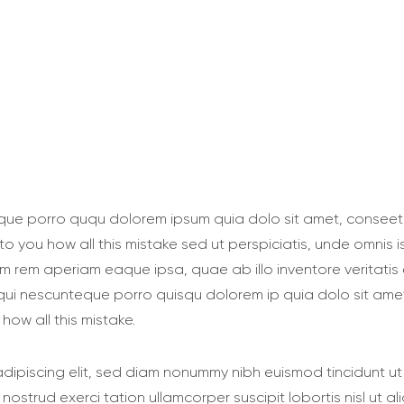
que porro ququ dolorem ipsum quia dolo sit amet, conseetur
 to you how all this mistake sed ut perspiciatis, unde omnis
 rem aperiam eaque ipsa, quae ab illo inventore veritatis 
equi nescunteque porro quisqu dolorem ip quia dolo sit amet
how all this mistake.
adipiscing elit, sed diam nonummy nibh euismod tincidunt u
s nostrud exerci tation ullamcorper suscipit lobortis nisl u