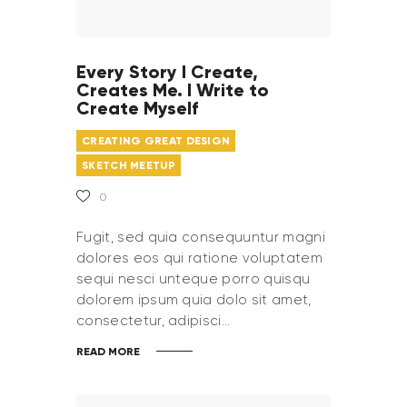
Every Story I Create,
Creates Me. I Write to
Create Myself
CREATING GREAT DESIGN
SKETCH MEETUP
0
Fugit, sed quia consequuntur magni
dolores eos qui ratione voluptatem
sequi nesci unteque porro quisqu
dolorem ipsum quia dolo sit amet,
consectetur, adipisci…
READ MORE