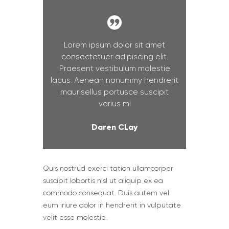
Lorem ipsum dolor sit amet
consectetuer adipiscing elit.
Praesent vestibulum molestie
lacus. Aenean nonummy hendrerit
maurisellus portusce suscipit
varius mi
Daren CLay
Quis nostrud exerci tation ullamcorper
suscipit lobortis nisl ut aliquip ex ea
commodo consequat. Duis autem vel
eum iriure dolor in hendrerit in vulputate
velit esse molestie..