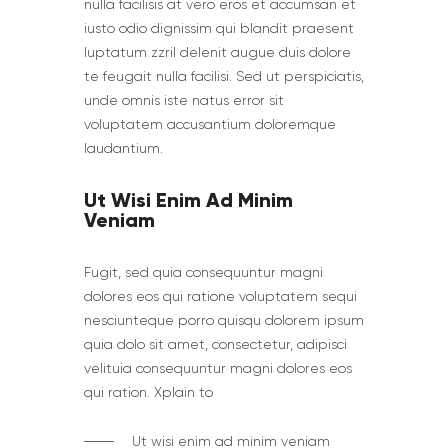
nulla facilisis at vero eros et accumsan et
iusto odio dignissim qui blandit praesent
luptatum zzril delenit augue duis dolore
te feugait nulla facilisi. Sed ut perspiciatis,
unde omnis iste natus error sit
voluptatem accusantium doloremque
laudantium.
Ut Wisi Enim Ad Minim
Veniam
Fugit, sed quia consequuntur magni
dolores eos qui ratione voluptatem sequi
nesciunteque porro quisqu dolorem ipsum
quia dolo sit amet, consectetur, adipisci
velituia consequuntur magni dolores eos
qui ration. Xplain to
Ut wisi enim ad minim veniam