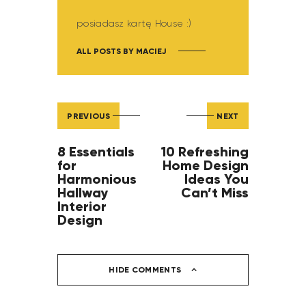
posiadasz kartę House :)
ALL POSTS BY
MACIEJ
PREVIOUS
NEXT
8 Essentials
10 Refreshing
for
Home Design
Harmonious
Ideas You
Hallway
Can’t Miss
Interior
Design
HIDE COMMENTS