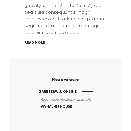
[gravityform id="3" title="false"] Fugit,
sed quia consequuntur magni
dolores eos qui ratione voluptatem
sequi nesci unteque porro quisqu
dolorem ipsum quia dolo…
READ MORE
Rezerwacje
ZAREZERWUJ ONLINE
Rezerwacje niedziela - czwartek!
WYNAJMIJ HOUSE